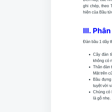
ghi chép, theo
hiện của Bầu tứ
III. Phâ
Đàn bầu 1 dây t
Cây đàn t
không có n
Thân đàn 
Mặt trên c
Bầu đựng 
tuyệt vời 
Chúng có k
là gỗ nhẹ.