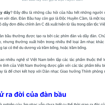
y dây
? Đây đều là những câu hỏi của hầu hết những người 
n với đàn. Đàn Bầu hay còn gọi là Độc Huyền Cầm, là một loạ
ó dây đơn điều chỉnh âm C đã xuất hiện từ lâu trong dân tộc Vi
àn bầu thường được tạo ra bởi các phím đàn và dây đàn. Chú
, nhưng thường xuất hiện trong nhiều thể loại âm nhạc khá
g lại có thể du dương và trầm bổng, hoặc trầm bổng.
 sao nhiều nghệ sĩ Việt Nam biên tập các tác phẩm thuộc thể l
n tính của Việt Nam thường được gắn với các tác phẩm tiêu b
y là để chơi kết hợp với Dàn nhạc Giao hưởng Thính phòng 
 sử ra đời của đàn bầu
à nghiên cứu âm nhạc vẫn chưa biết cụ thể thời gian ra đời c