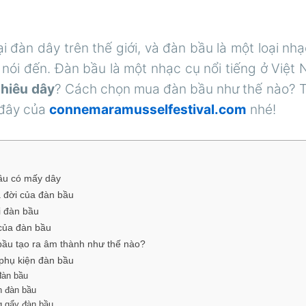
i đàn dây trên thế giới, và đàn bầu là một loại nh
nói đến. Đàn bầu là một nhạc cụ nổi tiếng ở Việt
nhiêu dây
? Cách chọn mua đàn bầu như thế nào? T
i đây của
connemaramusselfestival.com
nhé!
bầu có mấy dây
ra đời của đàn bầu
ại đàn bầu
 của đàn bầu
bầu tạo ra âm thành như thế nào?
 phụ kiện đàn bầu
đàn bầu
n đàn bầu
g gẩy đàn bầu