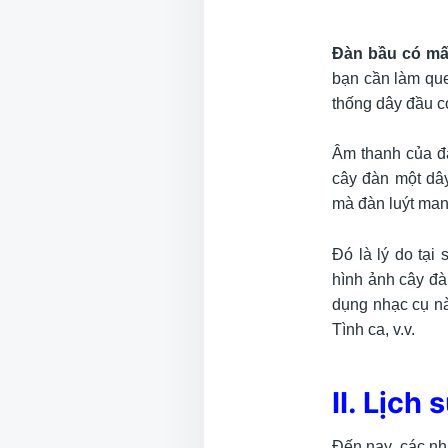
Đàn bầu có mấ
bạn cần làm que
thống dây đầu c
Âm thanh của đ
cây đàn một dây
mà đàn luýt man
Đó là lý do tại
hình ảnh cây đà
dụng nhạc cụ nà
Tình ca, v.v.
II. Lịch
Đến nay, các nh