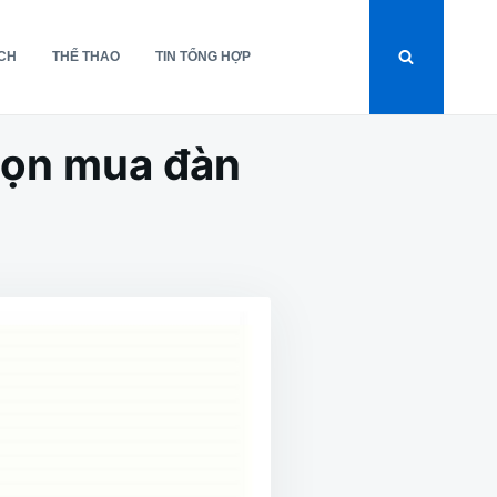
ỊCH
THỂ THAO
TIN TỔNG HỢP
họn mua đàn