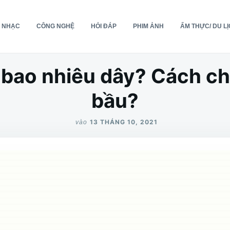
 NHẠC
CÔNG NGHỆ
HỎI ĐÁP
PHIM ẢNH
ẨM THỰC/ DU L
 bao nhiêu dây? Cách c
bầu?
13 THÁNG 10, 2021
vào