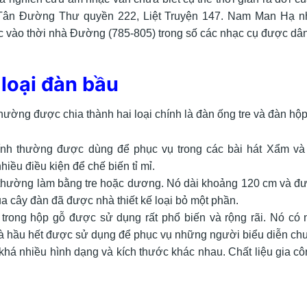
 Tân Đường Thư quyền 222, Liệt Truyện 147. Nam Man Hạ nh
c vào thời nhà Đường (785-805) trong số các nhạc cụ được dân
n loại đàn bầu
hường được chia thành hai loại chính là đàn ống tre và đàn hộp
ính thường được dùng để phục vụ trong các bài hát Xẩm và
hiều điều kiện để chế biến tỉ mỉ.
thường làm bằng tre hoặc dương. Nó dài khoảng 120 cm và đư
ủa cây đàn đã được nhà thiết kế loại bỏ một phần.
trong hộp gỗ được sử dụng rất phổ biến và rộng rãi. Nó có 
và hầu hết được sử dụng để phục vụ những người biểu diễn ch
há nhiều hình dạng và kích thước khác nhau. Chất liệu gia c