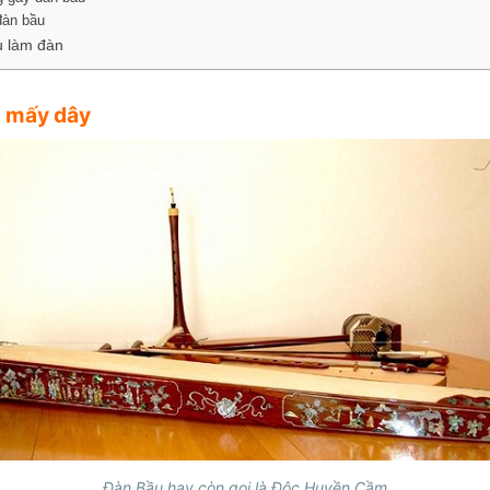
đàn bầu
ệu làm đàn
ó mấy dây
Đàn Bầu hay còn gọi là Độc Huyền Cầm