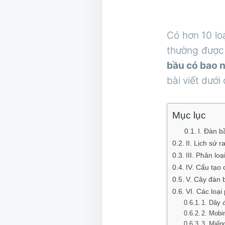
Có hơn 10 loạ
thường được 
bầu có bao 
bài viết dướ
Mục lục
I. Đàn 
II. Lịch sử 
III. Phân lo
IV. Cấu tạo
V. Cây đàn 
VI. Các loại
1. Dây 
2. Mobi
3. Miến