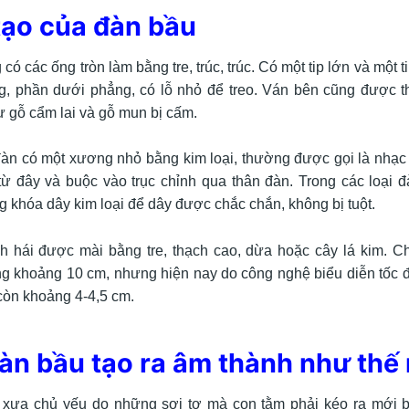
tạo của đàn bầu
ó các ống tròn làm bằng tre, trúc, trúc. Có một tip lớn và một t
, phần dưới phẳng, có lỗ nhỏ để treo. Ván bên cũng được t
ư gỗ cẩm lai và gỗ mun bị cấm.
àn có một xương nhỏ bằng kim loại, thường được gọi là nhạc
ừ đây và buộc vào trục chỉnh qua thân đàn. Trong các loại đ
g khóa dây kim loại để dây được chắc chắn, không bị tuột.
h hái được mài bằng tre, thạch cao, dừa hoặc cây lá kim. C
g khoảng 10 cm, nhưng hiện nay do công nghệ biểu diễn tốc 
 còn khoảng 4-4,5 cm.
đàn bầu tạo ra âm thành như thế
 xưa chủ yếu do những sợi tơ mà con tằm phải kéo ra mới 