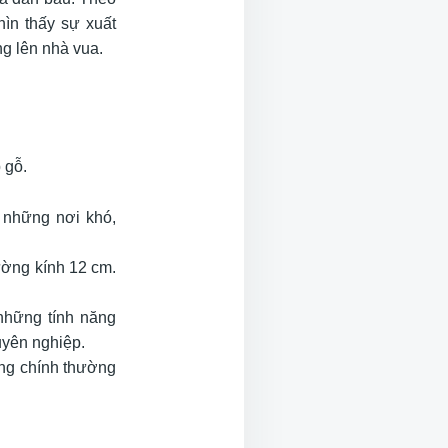
ìn thấy sự xuất
g lên nhà vua.
 gỗ.
 những nơi khó,
ờng kính 12 cm.
những tính năng
uyên nghiệp.
ông chính thường