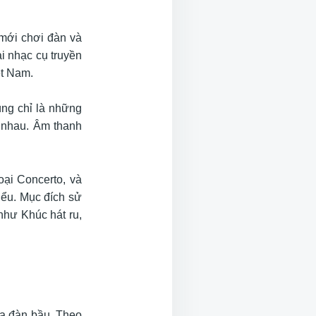
mới chơi đàn và
i nhạc cụ truyền
ệt Nam.
ng chỉ là những
c nhau. Âm thanh
oại Concerto, và
iểu. Mục đích sử
như Khúc hát ru,
ủa đàn bầu. Theo