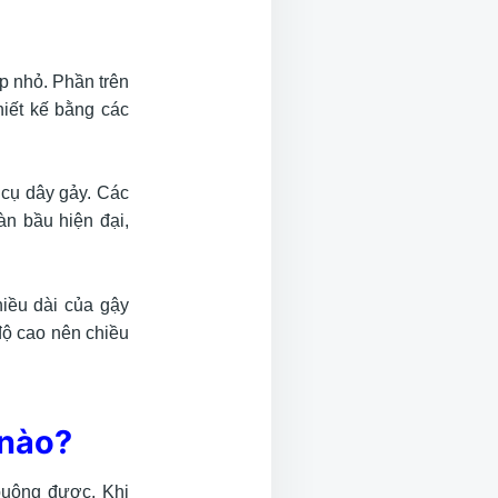
ip nhỏ. Phần trên
hiết kế bằng các
 cụ dây gảy. Các
àn bầu hiện đại,
hiều dài của gậy
độ cao nên chiều
 nào?
buông được. Khi