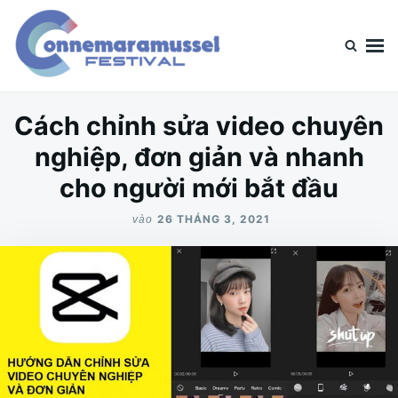
Nhảy
Tìm
đến
kiếm
nội
cho:
dung
ConnerMara
Blog chia sẻ về mọi loại hình giải trí
Cách chỉnh sửa video chuyên
nghiệp, đơn giản và nhanh
cho người mới bắt đầu
26 THÁNG 3, 2021
vào