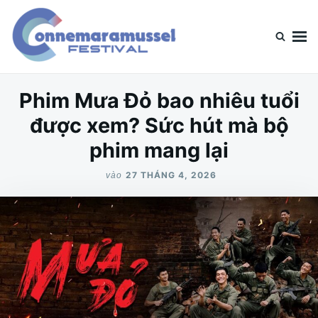
Nhảy
Tìm
đến
kiếm
nội
cho:
dung
ConnerMara
Blog chia sẻ về mọi loại hình giải trí
Phim Mưa Đỏ bao nhiêu tuổi
được xem? Sức hút mà bộ
phim mang lại
27 THÁNG 4, 2026
vào