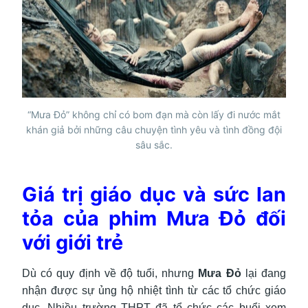
“Mưa Đỏ” không chỉ có bom đạn mà còn lấy đi nước mắt
khán giả bởi những câu chuyện tình yêu và tình đồng đội
sâu sắc.
Giá trị giáo dục và sức lan
tỏa của phim Mưa Đỏ đối
với giới trẻ
Dù có quy định về độ tuổi, nhưng
Mưa Đỏ
lại đang
nhận được sự ủng hộ nhiệt tình từ các tổ chức giáo
dục. Nhiều trường THPT đã tổ chức các buổi xem