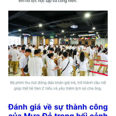
em nỗ lực học tập và cống hiến.
Bộ phim thu hút đông đảo khán giả trẻ, trở thành cầu nối
giúp thế hệ Gen Z hiểu và yêu thêm lịch sử cha ông.
Đánh giá về sự thành công
của Mưa Đỏ trong bối cảnh