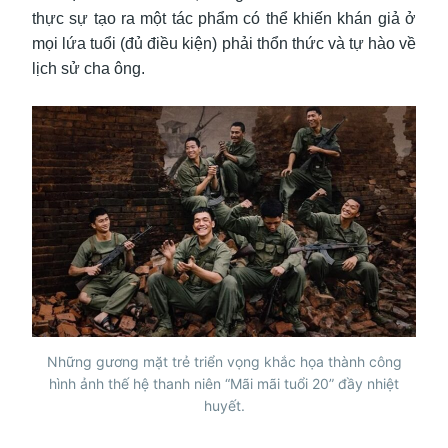
thực sự tạo ra một tác phẩm có thể khiến khán giả ở
mọi lứa tuổi (đủ điều kiện) phải thổn thức và tự hào về
lịch sử cha ông.
Những gương mặt trẻ triển vọng khắc họa thành công
hình ảnh thế hệ thanh niên “Mãi mãi tuổi 20” đầy nhiệt
huyết.