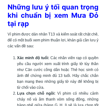
Những lưu ý tối quan trọng
khi chuẩn bị xem Mưa Đỏ
tại rạp
Vì phim được dán nhãn T13 và kiểm soát rất chặt chẽ,
để có một buổi xem phim thuận lợi, khán giả cần lưu ý
các vấn đề sau:
Xác minh độ tuổi:
Các nhân viên rạp có quyền
yêu cầu người xem xuất trình giấy tờ tùy thân
như Căn cước công dân hoặc Thẻ học sinh có
ảnh để chứng minh đủ 13 tuổi. Hãy chắc chắn
bạn mang theo những giấy tờ này để không bị
từ chối vào cửa.
Lựa chọn chỗ ngồi:
Vì phim có nhiều cảnh
cháy nổ và âm thanh vòm sống động, những
hàng ghế giữa (hàng G, H, I) sẽ là lựa chọn tốt