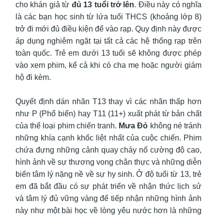
cho khán giả từ
đủ 13 tuổi trở lên
. Điều này có nghĩa
là các bạn học sinh từ lứa tuổi THCS (khoảng lớp 8)
trở đi mới đủ điều kiện để vào rạp. Quy định này được
áp dụng nghiêm ngặt tại tất cả các hệ thống rạp trên
toàn quốc. Trẻ em dưới 13 tuổi sẽ không được phép
vào xem phim, kể cả khi có cha mẹ hoặc người giám
hộ đi kèm.
Quyết định dán nhãn T13 thay vì các nhãn thấp hơn
như P (Phổ biến) hay T11 (11+) xuất phát từ bản chất
của thể loại phim chiến tranh.
Mưa Đỏ
không né tránh
những khía cạnh khốc liệt nhất của cuộc chiến. Phim
chứa đựng những cảnh quay cháy nổ cường độ cao,
hình ảnh về sự thương vong chân thực và những diễn
biến tâm lý nặng nề về sự hy sinh. Ở độ tuổi từ 13, trẻ
em đã bắt đầu có sự phát triển về nhận thức lịch sử
và tâm lý đủ vững vàng để tiếp nhận những hình ảnh
này như một bài học về lòng yêu nước hơn là những