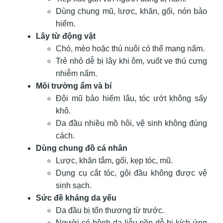
Dùng chung mũ, lược, khăn, gối, nón bảo
hiểm.
Lây từ động vật
Chó, mèo hoặc thú nuôi có thể mang nấm.
Trẻ nhỏ dễ bị lây khi ôm, vuốt ve thú cưng
nhiễm nấm.
Môi trường ẩm và bí
Đội mũ bảo hiểm lâu, tóc ướt không sấy
khô.
Da đầu nhiều mồ hôi, vệ sinh không đúng
cách.
Dùng chung đồ cá nhân
Lược, khăn tắm, gối, kẹp tóc, mũ.
Dụng cụ cắt tóc, gội đầu không được vệ
sinh sạch.
Sức đề kháng da yếu
Da đầu bị tổn thương từ trước.
Người có bệnh da liễu nền dễ bị kích ứng