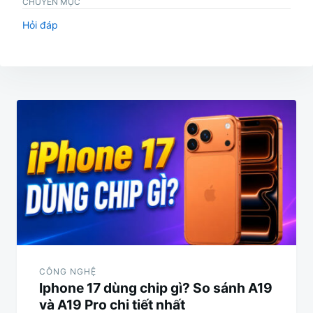
CHUYÊN MỤC
Hỏi đáp
Điều
hướng
bài
viết
CÔNG NGHỆ
Iphone 17 dùng chip gì? So sánh A19
và A19 Pro chi tiết nhất