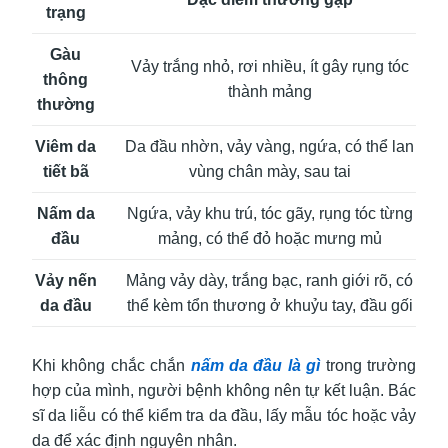
trạng
Gàu
Vảy trắng nhỏ, rơi nhiều, ít gây rụng tóc
thông
thành mảng
thường
Viêm da
Da đầu nhờn, vảy vàng, ngứa, có thể lan
tiết bã
vùng chân mày, sau tai
Nấm da
Ngứa, vảy khu trú, tóc gãy, rụng tóc từng
đầu
mảng, có thể đỏ hoặc mưng mủ
Vảy nến
Mảng vảy dày, trắng bạc, ranh giới rõ, có
da đầu
thể kèm tổn thương ở khuỷu tay, đầu gối
Khi không chắc chắn
nấm da đầu là gì
trong trường
hợp của mình, người bệnh không nên tự kết luận. Bác
sĩ da liễu có thể kiểm tra da đầu, lấy mẫu tóc hoặc vảy
da để xác định nguyên nhân.