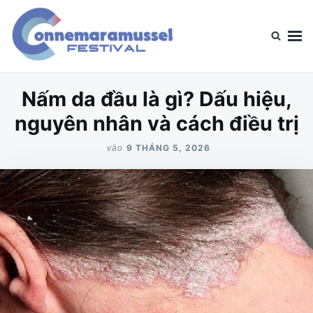
Nhảy
Tìm
đến
kiếm
nội
cho:
dung
ConnerMara
Blog chia sẻ về mọi loại hình giải trí
Nấm da đầu là gì? Dấu hiệu,
nguyên nhân và cách điều trị
9 THÁNG 5, 2026
vào