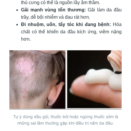
thú cưng có thể là nguồn lây âm thầm.
Gãi mạnh vùng tổn thương:
Gãi làm da đầu
trầy, dễ bội nhiễm và đau rát hơn.
Đi nhuộm, uốn, tẩy tóc khi đang bệnh:
Hóa
chất có thể khiến da đầu kích ứng, viêm nặng
hơn.
Tự ý dùng dầu gội, thuốc bôi hoặc ngừng thuốc sớm là
những sai lầm thường gặp khi điều trị nấm da đầu.