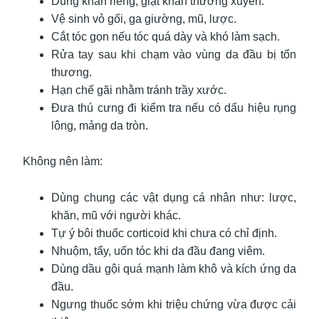
Dùng khăn riêng, giặt khăn thường xuyên.
Vệ sinh vỏ gối, ga giường, mũ, lược.
Cắt tóc gọn nếu tóc quá dày và khó làm sạch.
Rửa tay sau khi chạm vào vùng da đầu bị tổn
thương.
Hạn chế gãi nhằm tránh trầy xước.
Đưa thú cưng đi kiểm tra nếu có dấu hiệu rụng
lông, mảng da tròn.
Không nên làm:
Dùng chung các vật dụng cá nhân như: lược,
khăn, mũ với người khác.
Tự ý bôi thuốc corticoid khi chưa có chỉ định.
Nhuộm, tẩy, uốn tóc khi da đầu đang viêm.
Dùng dầu gội quá mạnh làm khô và kích ứng da
đầu.
Ngưng thuốc sớm khi triệu chứng vừa được cải