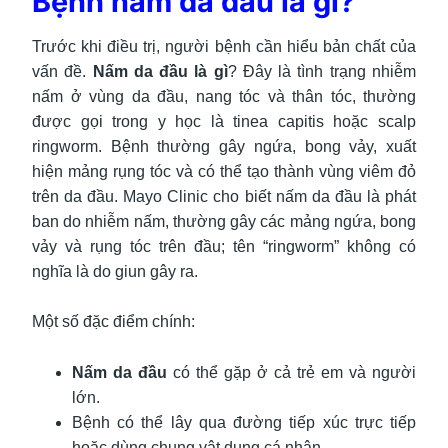
Bệnh nấm da đầu là gì?
Trước khi điều trị, người bệnh cần hiểu bản chất của
vấn đề.
Nấm da đầu là gì
? Đây là tình trạng nhiễm
nấm ở vùng da đầu, nang tóc và thân tóc, thường
được gọi trong y học là tinea capitis hoặc scalp
ringworm. Bệnh thường gây ngứa, bong vảy, xuất
hiện mảng rụng tóc và có thể tạo thành vùng viêm đỏ
trên da đầu. Mayo Clinic cho biết nấm da đầu là phát
ban do nhiễm nấm, thường gây các mảng ngứa, bong
vảy và rụng tóc trên đầu; tên “ringworm” không có
nghĩa là do giun gây ra.
Một số đặc điểm chính:
Nấm da đầu
có thể gặp ở cả trẻ em và người
lớn.
Bệnh có thể lây qua đường tiếp xúc trực tiếp
hoặc dùng chung vật dụng cá nhân.