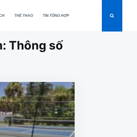
ỊCH
THỂ THAO
TIN TỔNG HỢP
ẩn: Thông số