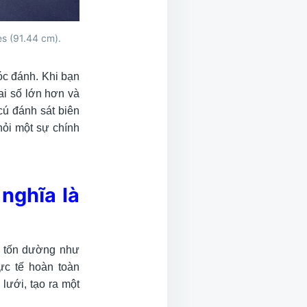
es (91.44 cm).
góc đánh. Khi bạn
ai số lớn hơn và
cú đánh sát biên
hỏi một sự chính
 nghĩa là
 tốn dường như
ực tế hoàn toàn
lưới, tạo ra một