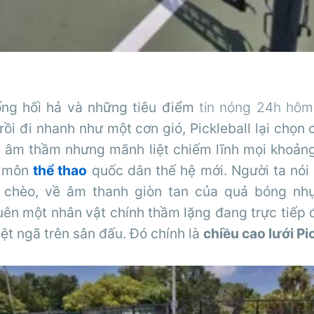
ống hối hả và những tiêu điểm
tin nóng 24h hôm
 rồi đi nhanh như một cơn gió, Pickleball lại chọn
c: âm thầm nhưng mãnh liệt chiếm lĩnh mọi khoảng
h môn
thể thao
quốc dân thế hệ mới. Người ta nói
 chèo, về âm thanh giòn tan của quả bóng nhự
ên một nhân vật chính thầm lặng đang trực tiếp 
iệt ngã trên sân đấu. Đó chính là
chiều cao lưới Pi