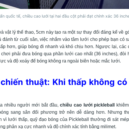
ẩn quốc tế, chiều cao lưới tại hai đầu cột phải đạt chính xác 36 inch
à vật lý thể thao, 5cm này tạo ra một sự thay đổi đáng kể về 
ú đánh từ cuối sân, việc nhắm vào tâm lưới cho phép bạn có s
ấp hơn, giúp bóng đi nhanh và khó chịu hơn. Ngược lại, các 
chơi phải đưa bóng qua phần lưới cao nhất (36 inches), đòi 
 lực và độ xoáy để bóng không ra ngoài biên hoặc mắc lưới.
chiến thuật: Khi thấp không có
ủa nhiều người mới bắt đầu,
chiều cao lưới pickleball
khiêm
bóng sang sân đối phương trở nên dễ dàng hơn. Nhưng th
h vì lưới thấp, quỹ đạo bóng của Pickleball thường đi sát mép 
ững phản xạ cực nhanh và độ chính xác tính bằng milimet.