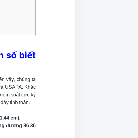
 số biết
ến vậy, chúng ta
) và USAPA. Khác
kiểm soát cực kỳ
đầy tinh toán.
1.44 cm)
.
ơng đương 86.36