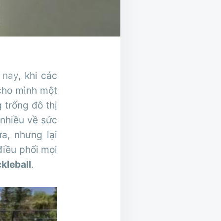
 nay
, khi các
 cho mình một
 trống đô thị
 nhiều về sức
a, nhưng lại
điều phối mọi
ckleball
.