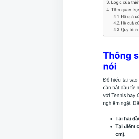
Logic của thiế
Tầm quan trọn
Hệ quả củ
Hệ quả củ
Quy trình
Thông s
nói
Để hiểu tại sa
cần bắt đầu từ 
với Tennis hay 
nghiêm ngặt. Đây
Tại hai đầ
Tại điểm 
cm)
.