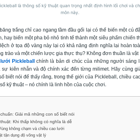
ickleball là thông số kỹ thuật quan trọng nhất định hình lối chơi và c
môn này.
 băng trắng chỉ cao ngang tầm đầu gối lại có thể biến một cú đ
, hay biến một pha bỏ nhỏ tinh tế thành một siêu phẩm chiến t
 lệch ở tọa độ vàng này lại có khả năng định nghĩa lại hoàn to
g trào và một chiến lược gia thực thụ? Không đơn thuần là vật
lưới Pickleball
chính là bản di chúc của những người sáng lậ
a sự kiên nhẫn và độ chính xác đến từng milimet. Hãy cùng gi
 biết nói để thấy rằng, trong thế giới của Pickleball, chiều c
 số kỹ thuật – nó chính là linh hồn của cuộc chơi.
 chuẩn: Giải mã những con số biết nói
thuật: Khi thấp không có nghĩa là dễ
Vùng không chạm và chiều cao lưới
ật tận dụng độ võng vật lý