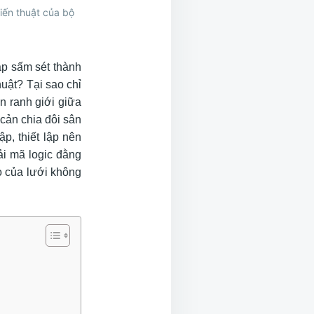
hiến thuật của bộ
ập sấm sét thành
huật? Tại sao chỉ
àn ranh giới giữa
 cản chia đôi sân
p, thiết lập nên
ải mã logic đằng
ao của lưới không