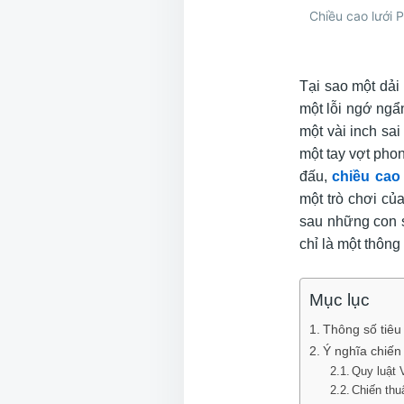
Chiều cao lưới P
Tại sao một dải
một lỗi ngớ ngẩn
một vài inch sai
một tay vợt phon
đấu,
chiều cao 
một trò chơi củ
sau những con số
chỉ là một thông
Mục lục
Thông số tiêu
Ý nghĩa chiến 
Quy luật 
Chiến thu