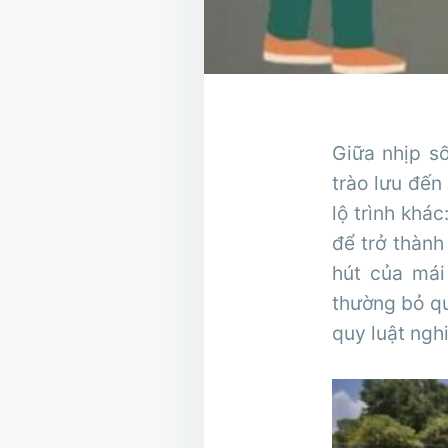
Giữa nhịp s
trào lưu đến
lộ trình khá
để trở thàn
hút của mái
thường bỏ qu
quy luật ngh