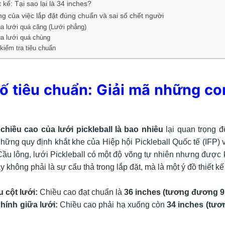
t kế: Tại sao lại là 34 inches?
g của việc lắp đặt đúng chuẩn và sai số chết người
a lưới quá căng (Lưới phẳng)
a lưới quá chùng
 kiểm tra tiêu chuẩn
ố tiêu chuẩn: Giải mã những con
o
chiều cao của lưới pickleball là bao nhiêu
lại quan trọng đ
những quy định khắt khe của Hiệp hội Pickleball Quốc tế (IFP
Cầu lông, lưới Pickleball có một độ võng tự nhiên nhưng được 
 không phải là sự cẩu thả trong lắp đặt, mà là một ý đồ thiết kế 
u cột lưới:
Chiều cao đạt chuẩn là
36 inches (tương đương 9
chính giữa lưới:
Chiều cao phải hạ xuống còn
34 inches (tư