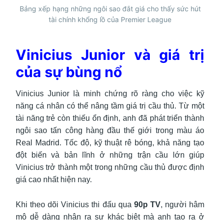
Bảng xếp hạng những ngôi sao đắt giá cho thấy sức hút
tài chính khổng lồ của Premier League
Vinicius Junior và giá trị
của sự bùng nổ
Vinicius Junior là minh chứng rõ ràng cho việc kỹ
năng cá nhân có thể nâng tầm giá trị cầu thủ. Từ một
tài năng trẻ còn thiếu ổn định, anh đã phát triển thành
ngôi sao tấn công hàng đầu thế giới trong màu áo
Real Madrid. Tốc độ, kỹ thuật rê bóng, khả năng tạo
đột biến và bản lĩnh ở những trận cầu lớn giúp
Vinicius trở thành một trong những cầu thủ được định
giá cao nhất hiện nay.
Khi theo dõi Vinicius thi đấu qua
90p TV
, người hâm
mộ dễ dàng nhận ra sự khác biệt mà anh tạo ra ở