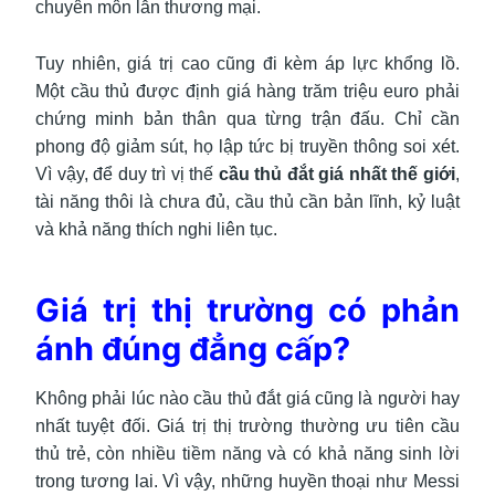
chuyên môn lẫn thương mại.
Tuy nhiên, giá trị cao cũng đi kèm áp lực khổng lồ.
Một cầu thủ được định giá hàng trăm triệu euro phải
chứng minh bản thân qua từng trận đấu. Chỉ cần
phong độ giảm sút, họ lập tức bị truyền thông soi xét.
Vì vậy, để duy trì vị thế
cầu thủ đắt giá nhất thế giới
,
tài năng thôi là chưa đủ, cầu thủ cần bản lĩnh, kỷ luật
và khả năng thích nghi liên tục.
Giá trị thị trường có phản
ánh đúng đẳng cấp?
Không phải lúc nào cầu thủ đắt giá cũng là người hay
nhất tuyệt đối. Giá trị thị trường thường ưu tiên cầu
thủ trẻ, còn nhiều tiềm năng và có khả năng sinh lời
trong tương lai. Vì vậy, những huyền thoại như Messi