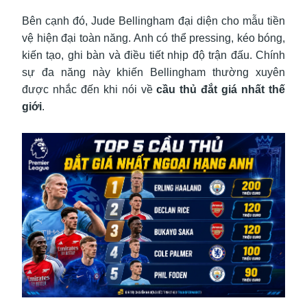
Bên cạnh đó, Jude Bellingham đại diện cho mẫu tiền
vệ hiện đại toàn năng. Anh có thể pressing, kéo bóng,
kiến tạo, ghi bàn và điều tiết nhịp độ trận đấu. Chính
sự đa năng này khiến Bellingham thường xuyên
được nhắc đến khi nói về
cầu thủ đắt giá nhất thế
giới
.