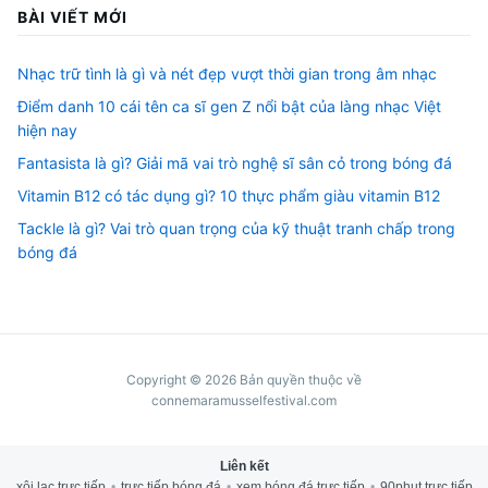
BÀI VIẾT MỚI
Nhạc trữ tình là gì và nét đẹp vượt thời gian trong âm nhạc
Điểm danh 10 cái tên ca sĩ gen Z nổi bật của làng nhạc Việt
hiện nay
Fantasista là gì? Giải mã vai trò nghệ sĩ sân cỏ trong bóng đá
Vitamin B12 có tác dụng gì? 10 thực phẩm giàu vitamin B12
Tackle là gì? Vai trò quan trọng của kỹ thuật tranh chấp trong
bóng đá
Copyright © 2026 Bản quyền thuộc về
connemaramusselfestival.com
Liên kết
xôi lạc trực tiếp
•
trực tiếp bóng đá
•
xem bóng đá trực tiếp
•
90phut trực tiếp