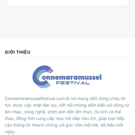
GIỚI THIỆU
Connemaramusselfestival.com là nơi mang đến dòng chảy tin
tức được cập nhật liên tục, kết nối những diễn biến sôi động từ
âm nhạc, công nghệ, phim ảnh đến ẩm thực, du lịch và thể
thao, đồng thời cung cấp mục hỏi đáp hữu ích, giúp bạn tiếp
cận thông tin nhanh chóng với góc nhìn mới mẻ, dễ hiểu mỗi
ngày.