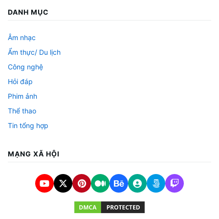
DANH MỤC
Âm nhạc
Ẩm thực/ Du lịch
Công nghệ
Hỏi đáp
Phim ảnh
Thể thao
Tin tổng hợp
MẠNG XÃ HỘI