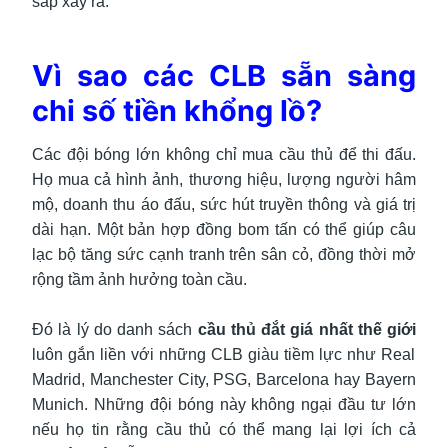
sắp xảy ra.
Vì sao các CLB sẵn sàng
chi số tiền khổng lồ?
Các đội bóng lớn không chỉ mua cầu thủ để thi đấu.
Họ mua cả hình ảnh, thương hiệu, lượng người hâm
mộ, doanh thu áo đấu, sức hút truyền thông và giá trị
dài hạn. Một bản hợp đồng bom tấn có thể giúp câu
lạc bộ tăng sức cạnh tranh trên sân cỏ, đồng thời mở
rộng tầm ảnh hưởng toàn cầu.
Đó là lý do danh sách
cầu thủ đắt giá nhất thế giới
luôn gắn liền với những CLB giàu tiềm lực như Real
Madrid, Manchester City, PSG, Barcelona hay Bayern
Munich. Những đội bóng này không ngại đầu tư lớn
nếu họ tin rằng cầu thủ có thể mang lại lợi ích cả