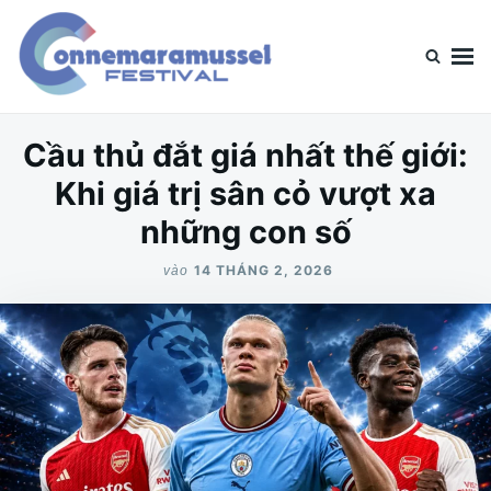
Nhảy
Tìm
đến
kiếm
nội
cho:
dung
ConnerMara
Blog chia sẻ về mọi loại hình giải trí
Cầu thủ đắt giá nhất thế giới:
Khi giá trị sân cỏ vượt xa
những con số
14 THÁNG 2, 2026
vào